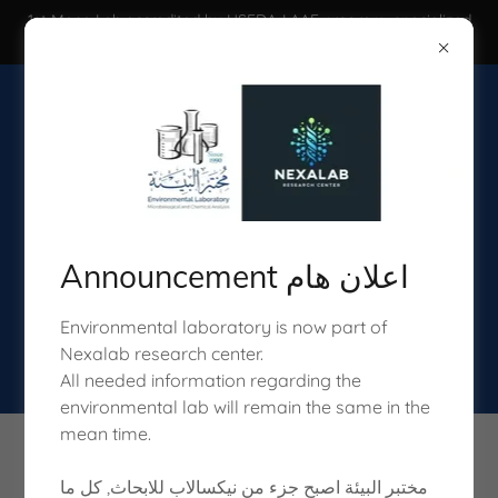
1st Mena Lab accredited by USFDA-LAAF program, specialized
in wide range of analysis,
Announcement اعلان هام
Environmental laboratory is now part of
Nexalab research center.
All needed information regarding the
environmental lab will remain the same in the
mean time.
Jordanian FDA GLP
مختبر البيئة اصبح جزء من نيكسالاب للابحاث, كل ما